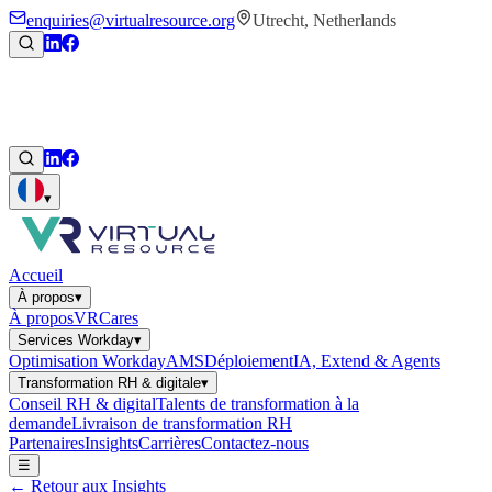
enquiries@virtualresource.org
Utrecht, Netherlands
▾
Accueil
À propos
▾
À propos
VRCares
Services Workday
▾
Optimisation Workday
AMS
Déploiement
IA, Extend & Agents
Transformation RH & digitale
▾
Conseil RH & digital
Talents de transformation à la
demande
Livraison de transformation RH
Partenaires
Insights
Carrières
Contactez-nous
☰
←
Retour aux Insights