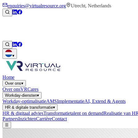
enquiries@virtualresource.org
Utrecht, Netherlands
▾
Home
Over ons
▾
Over ons
VRCares
Workday-diensten
▾
Workday-optimalisatie
AMS
Implementatie
AI, Extend & Agents
HR & digitale transformatie
▾
HR & digitaal advies
Transformatietalent on demand
Realisatie van HR
Partners
Inzichten
Carrière
Contact
☰