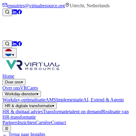
enquiries@virtualresource.org
Utrecht, Netherlands
▾
Home
Over ons
▾
Over ons
VRCares
Workday-diensten
▾
Workday-optimalisatie
AMS
Implementatie
AI, Extend & Agents
HR & digitale transformatie
▾
HR & digitaal advies
Transformatietalent on demand
Realisatie van
HR-transformatie
Partners
Inzichten
Carrière
Contact
☰
←
Terug naar Insights